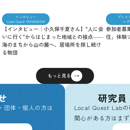
インタビュー
プレス
Local Quest YAMANASHI
レポ
【インタビュー｜小久保千夏さん】"人に会
参加者募
いに行く"からはじまった地域との接点――
住」体験ツ
海のまちから山の麓へ。居場所を探し続け
る物語
もっと見る
せ
研究員
自治体・団体・個人の方は
Local Quest
関心がある方はまず