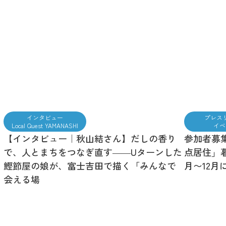
インタビュー
プレス
Local Quest YAMANASHI
イベ
【インタビュー｜秋山結さん】だしの香り
参加者募
で、人とまちをつなぎ直す――Uターンした
点居住」暮
鰹節屋の娘が、富士吉田で描く「みんなで
月〜12月
会える場