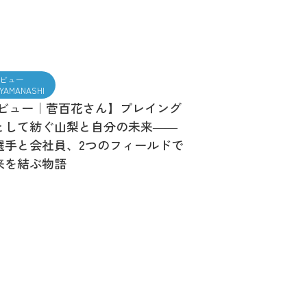
ビュー
t YAMANASHI
ビュー｜菅百花さん】プレイング
として紡ぐ山梨と自分の未来――
選手と会社員、2つのフィールドで
来を結ぶ物語