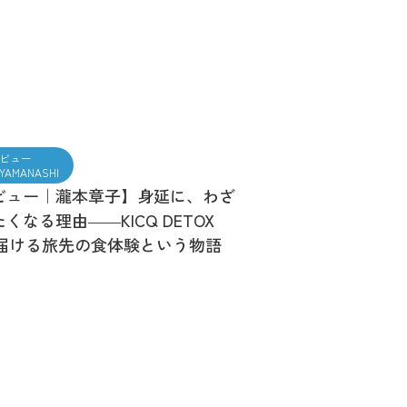
ビュー
t YAMANASHI
ビュー｜瀧本章子】身延に、わざ
くなる理由――KICQ DETOX
が届ける旅先の食体験という物語