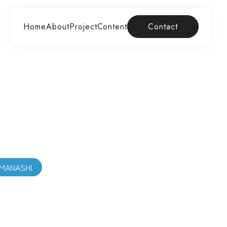
Home
About
Project
Content
Contact
AMANASHI