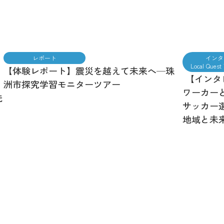
インタ
レポート
Local Ques
【体験レポート】震災を越えて未来へ─珠
【インタ
洲市探究学習モニターツアー
ワーカー
洗
サッカー
地域と未