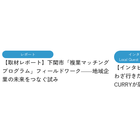
レポート
インタ
Local Ques
【取材レポート】下関市「複業マッチング
【インタ
プログラム」フィールドワーク――地域企
わざ行きた
業の未来をつなぐ試み
CURRY